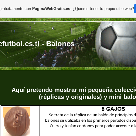
 gratuitamente con
PaginaWebGratis.es
. ¿Quieres tener tu propio sitio web?
futbol.es.tl - Balones
Aquí pretendo mostrar mi pequeña colecci
(réplicas y originales) y mini ba