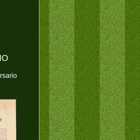
ÑO
rsario