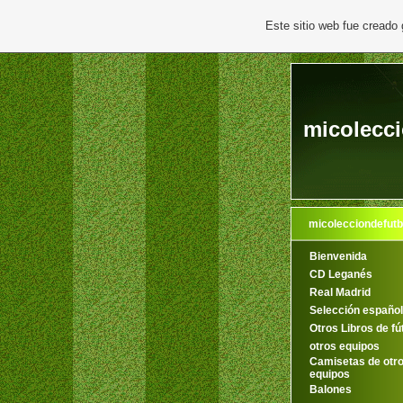
Este sitio web fue creado
micolecci
micolecciondefutb
Bienvenida
CD Leganés
Real Madrid
Selección españo
Otros Libros de fú
otros equipos
Camisetas de otr
equipos
Balones