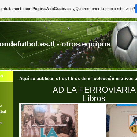
 gratuitamente con
PaginaWebGratis.es
. ¿Quieres tener tu propio sitio web?
ondefutbol.es.tl - otros equipos
ol
Aquí se publican otros libros de mi colección relativos 
AD LA FERROVIARIA
Libros
la
tbol
os