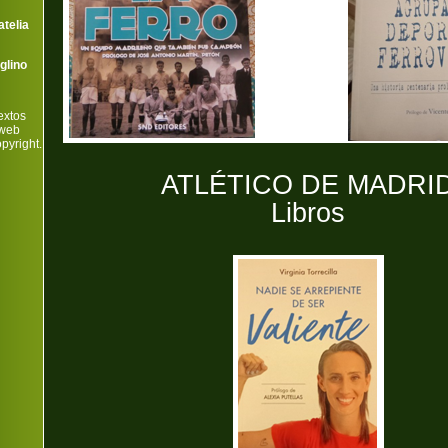
telia
glino
extos
 web
pyright.
ATLÉTICO DE MADRI
Libros